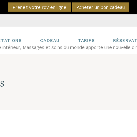
Prenez votre rdv en ligne
Acheter un bon cadeau
NOS MASSAGES
VOUS SO
OFFRIR U
NOS SOINS DU VISAGE
BIO
VOUS AVE
PASSEPO
NOS SOINS CORPS
STATIONS
CADEAU
TARIFS
RÉSERVAT
SPÉCIFIQUES
e intérieur, Massages et soins du monde apporte une nouvelle dim
PALPER ROULER
ANTICELLULITE
STARVAC
 MASSAGES
VOUS SOUHAITEZ
OFFRIR UN CADEAU
RENATA FRANÇA
s
SOINS DU VISAGE
VOUS AVEZ REÇU UN
LE DRAINAGE
PASSEPORT
LYMPHATIQUE
SOINS CORPS
IFIQUES
NOS SOINS
SIGNATURES
PER ROULER
CELLULITE
RVAC
ATA FRANÇA
RAINAGE