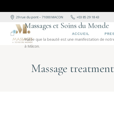
29 rue du pont – 71000 MACON
+03 85 29 18 43
Massages et Soins du Monde
0
ACCUEIL
PRE
Parce que la beauté est une manifestation de notr
à Mâcon.
NOS
Massage treatment
NOS 
BIO
NOS 
SPÉC
PAL
ANTI
STA
REN
LE D