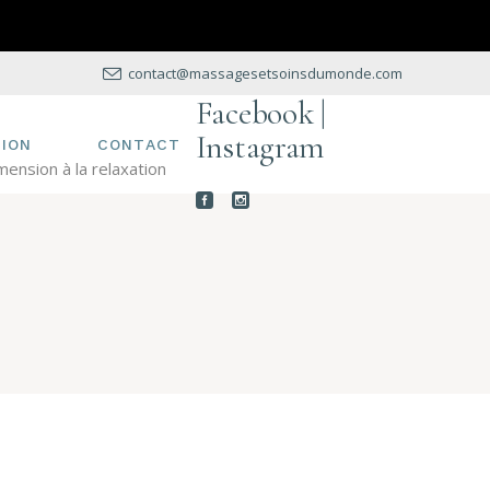
UHAITEZ
N CADEAU
contact@massagesetsoinsdumonde.com
Z REÇU UN
Facebook |
RT
Instagram
ION
CONTACT
ension à la relaxation